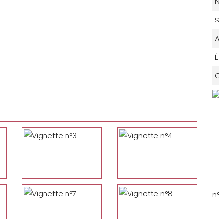
N
S
A
É
C
n°