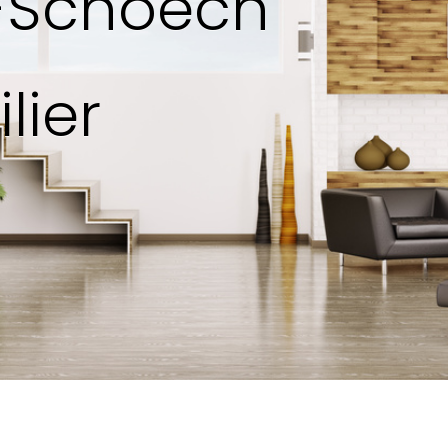
s-Schoech
lier