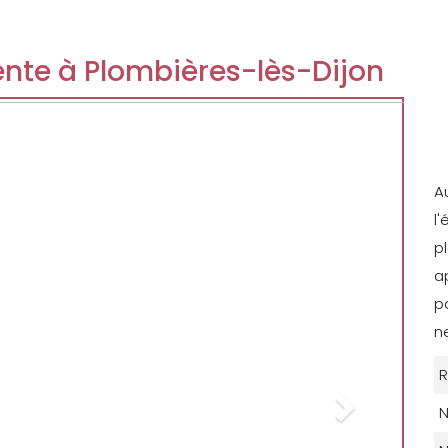
nte à Plombières-lès-Dijon
Next
A
l
p
a
p
n
R
N