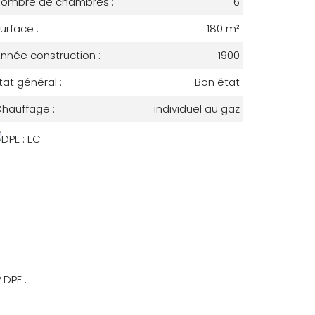
ombre de chambres :
6
urface :
180 m²
nnée construction :
1900
tat général :
Bon état
hauffage :
individuel au gaz
 DPE :