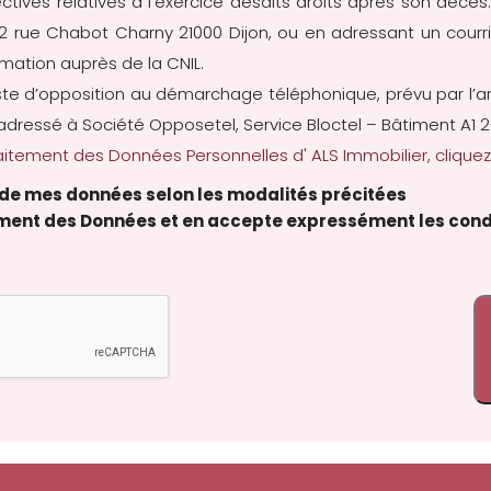
 directives relatives à l’exercice desdits droits après son dé
 22 rue Chabot Charny 21000 Dijon, ou en adressant un cour
amation auprès de la CNIL.
iste d’opposition au démarchage téléphonique, prévu par l’a
adressé à Société Opposetel, Service Bloctel – Bâtiment A1 2
itement des Données Personnelles d' ALS Immobilier, cliquez 
t de mes données selon les modalités précitées
tement des Données et en accepte expressément les cond