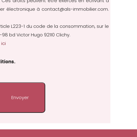
cès. Ces droits peuvent être exercés en écrivant à
rier électronique à contact@als-immobilier.com.
rticle L223-1 du code de la consommation, sur le
-98 bd Victor Hugo 92110 Clichy.
ici
itions.