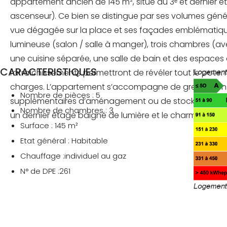
appartement ancien de 145 m², situé au 3ᵉ et dernier é
ascenseur). Ce bien se distingue par ses volumes génér
vue dégagée sur la place et ses façades emblématique
lumineuse (salon / salle à manger), trois chambres (ave
une cuisine séparée, une salle de bain et des espace
CARACTERISTIQUES
rafraîchissements permettront de révéler tout le potent
charges. L’appartement s’accompagne de greniers en a
Nombre de pièces : 5
supplémentaires d’aménagement ou de stockage, ains
Nombre de chambres : 3
un dernier étage baigné de lumière et le charme de l’an
Surface : 145 m²
Etat général : Habitable
Chauffage :individuel au gaz
N° de DPE :261