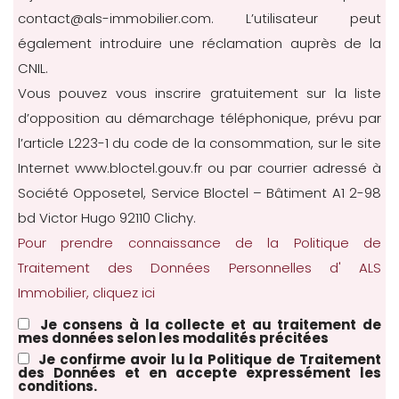
contact@als-immobilier.com. L’utilisateur peut
également introduire une réclamation auprès de la
CNIL.
Vous pouvez vous inscrire gratuitement sur la liste
d’opposition au démarchage téléphonique, prévu par
l’article L223-1 du code de la consommation, sur le site
Internet
www.bloctel.gouv.fr
ou par courrier adressé à
Société Opposetel, Service Bloctel – Bâtiment A1 2-98
bd Victor Hugo 92110 Clichy.
Pour prendre connaissance de la Politique de
Traitement des Données Personnelles d' ALS
Immobilier, cliquez ici
Je consens à la collecte et au traitement de
mes données selon les modalités précitées
Je confirme avoir lu la Politique de Traitement
des Données et en accepte expressément les
conditions.