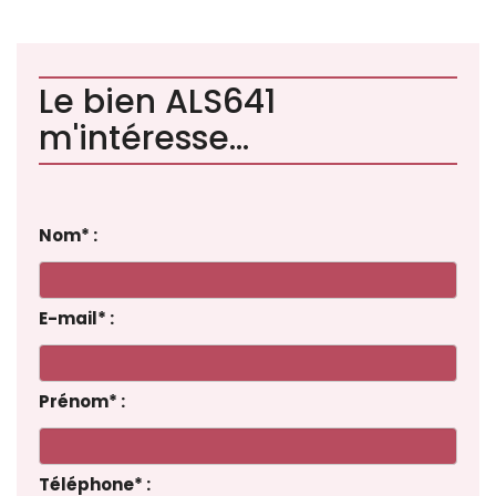
Le bien ALS641
m'intéresse...
Nom
*
:
E-mail
*
:
Prénom
*
:
Téléphone
*
: