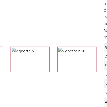
L
C
D
H
R
N
R
C
F
N
N
S
A