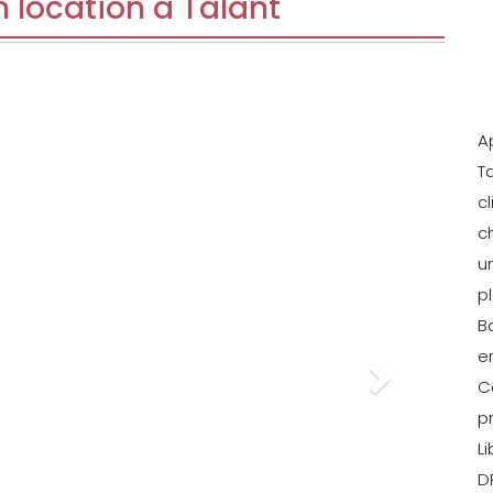
 location à Talant
Next
A
T
c
c
u
p
B
e
C
p
Li
DP