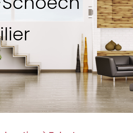
s-Schoech
lier