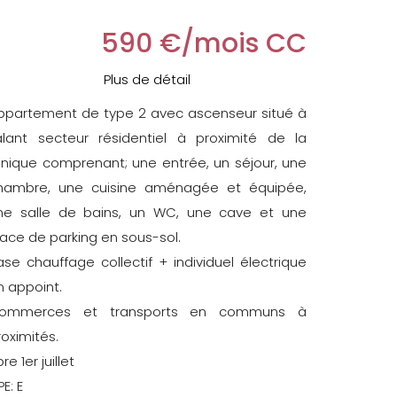
590 €/mois CC
Plus de détail
ppartement de type 2 avec ascenseur situé à
alant secteur résidentiel à proximité de la
linique comprenant; une entrée, un séjour, une
hambre, une cuisine aménagée et équipée,
ne salle de bains, un WC, une cave et une
lace de parking en sous-sol.
ase chauffage collectif + individuel électrique
n appoint.
ommerces et transports en communs à
roximités.
bre 1er juillet
E: E