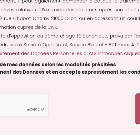
ernant. Il peut également demander à ce que le traiteme
 directives relatives à l’exercice desdits droits après son dé
 22 rue Chabot Charny 21000 Dijon, ou en adressant un cour
amation auprès de la CNIL.
iste d’opposition au démarchage téléphonique, prévu par l’a
adressé à Société Opposetel, Service Bloctel – Bâtiment A1 2
itement des Données Personnelles d' ALS Immobilier, cliquez 
t de mes données selon les modalités précitées
tement des Données et en accepte expressément les cond