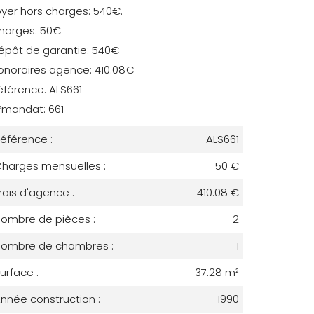
oyer hors charges: 540€.
harges: 50€
épôt de garantie: 540€
onoraires agence: 410.08€
éférence: ALS661
°mandat: 661
éférence :
ALS661
harges mensuelles :
50 €
rais d'agence :
410.08 €
ombre de pièces :
2
ombre de chambres :
1
urface :
37.28 m²
nnée construction :
1990