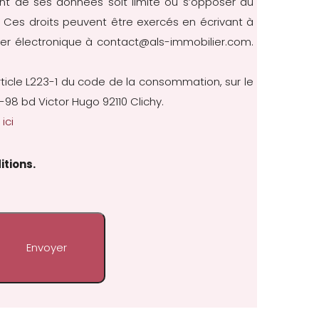
nt de ses données soit limité ou s’opposer au
cès. Ces droits peuvent être exercés en écrivant à
rier électronique à contact@als-immobilier.com.
rticle L223-1 du code de la consommation, sur le
-98 bd Victor Hugo 92110 Clichy.
ici
itions.