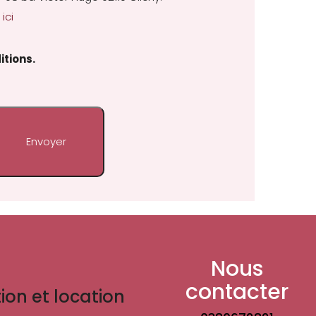
ici
itions.
Nous
contacter
ion et location