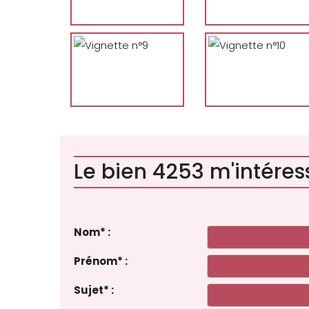
Le bien 4253 m'intéress
Nom
*
:
Prénom
*
:
Sujet
*
: