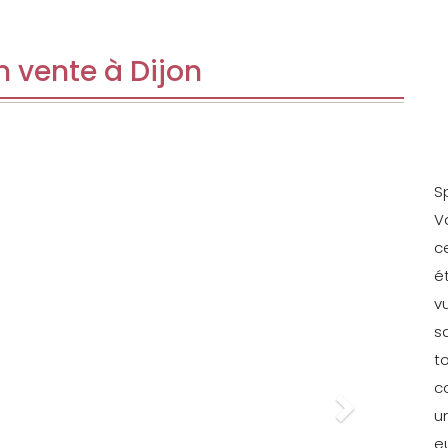
 vente à Dijon
Next
S
V
c
é
v
s
t
c
u
e