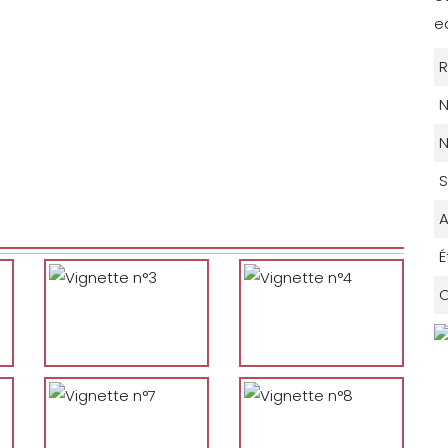
e
R
N
N
S
A
É
C