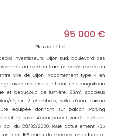
95 000 €
Plus de détail
pécial investisseurs, Dijon sud, boulevard des
alendons, au pied du tram et accès rapide au
entre-ville de Dijon. Appartement type 4 en
tage avec ascenseur, offrant une magnifique
ue et beaucoup de lumière. 83m², spacieux
alon/séjour, 2 chambres, salle d'eau, cuisine
oute équipée donnant sur balcon. Parking
ollectif et cave. Appartement vendu loué par
n bail du 28/02/2020, loué actuellement 765
uros dont 165 euros de charges, chauffage et