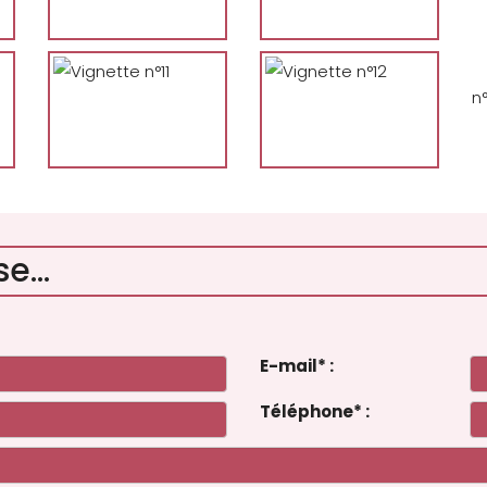
n°
e...
E-mail
*
:
Téléphone
*
: