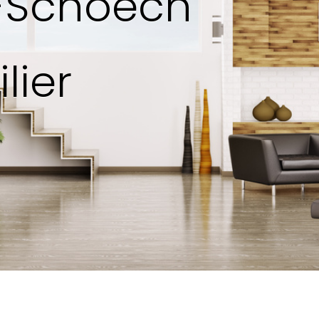
s-Schoech
lier